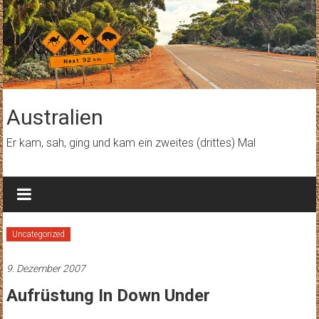
Zum
Inhalt
springen
Australien
Er kam, sah, ging und kam ein zweites (drittes) Mal
Uncategorized
9. Dezember 2007
Aufrüstung In Down Under