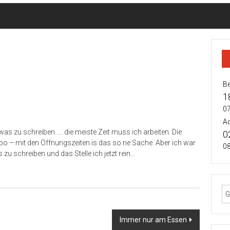
Be
1
07
Ad
twas zu schreiben …. die meiste Zeit muss ich arbeiten. Die
0
 Bibo – mit den Öffnungszeiten is das so ne Sache. Aber ich war
08
zu schreiben und das Stelle ich jetzt rein…
Immer nur am Essen