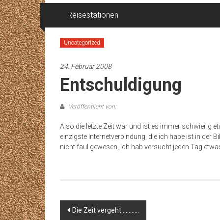
Reisestationen
Uncategorized
24. Februar 2008
Entschuldigung
Veröffentlicht von:
Also die letzte Zeit war und ist es immer schwierig e
einzigste Internetverbindung, die ich habe ist in der
nicht faul gewesen, ich hab versucht jeden Tag etwas 
Beitragsnavigation
Die Zeit vergeht…………