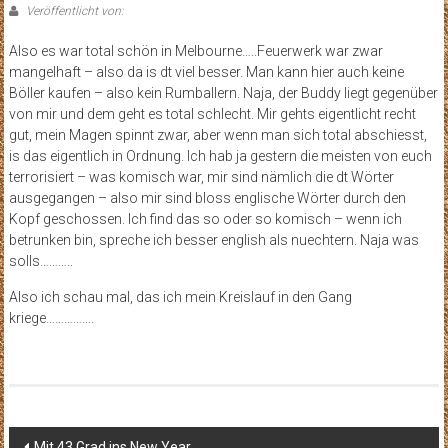
Veröffentlicht von:
Also es war total schön in Melbourne…..Feuerwerk war zwar
mangelhaft – also da is dt viel besser. Man kann hier auch keine
Böller kaufen – also kein Rumballern. Naja, der Buddy liegt gegenüber
von mir und dem geht es total schlecht. Mir gehts eigentlicht recht
gut, mein Magen spinnt zwar, aber wenn man sich total abschiesst,
is das eigentlich in Ordnung. Ich hab ja gestern die meisten von euch
terrorisiert – was komisch war, mir sind nämlich die dt Wörter
ausgegangen – also mir sind bloss englische Wörter durch den
Kopf geschossen. Ich find das so oder so komisch – wenn ich
betrunken bin, spreche ich besser english als nuechtern. Naja was
solls………..
Also ich schau mal, das ich mein Kreislauf in den Gang
kriege…………….
Beitragsnavigation
Mit 43 Grad ins New Year