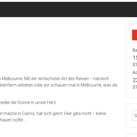
Be
1
07
Ad
 Melbourne. Mit der einfachsten Art des Reisen – nämlich
2
r Weinfarm arbeiten oder wir schauen mal in Melbourne, was da
07
ieder die Sonne in unser Herz.
r mache in Cairns, hat sich geirrt. Hier gibs nicht – keine
hauen sollte……