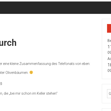
urch
Be
1
09
Ad
er eine kleine Zusammenfassung des Telefonats von eben:
1
09
unter Olivenbäumen.
g.
, die „bei mir schon im Keller stehen“