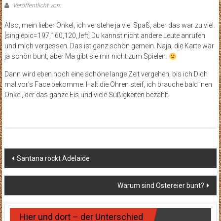
Veröffentlicht von:
Also, mein lieber Onkel, ich verstehe ja viel Spaß, aber das war zu viel.
[singlepic=197,160,120,,left] Du kannst nicht andere Leute anrufen
und mich vergessen. Das ist ganz schön gemein. Naja, die Karte war
ja schön bunt, aber Ma gibt sie mir nicht zum Spielen.
Dann wird eben noch eine schöne lange Zeit vergehen, bis ich Dich
mal vor’s Face bekomme. Halt die Ohren steif, ich brauche bald ’nen
Onkel, der das ganze Eis und viele Süßigkeiten bezahlt.
Beitragsnavigation
Santana rockt Adelaide
Warum sind Ostereier bunt?
Hier und dort – der Unterschied