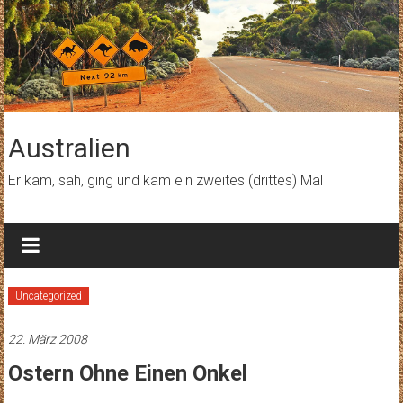
Zum
Inhalt
springen
Australien
Er kam, sah, ging und kam ein zweites (drittes) Mal
Uncategorized
22. März 2008
Ostern Ohne Einen Onkel