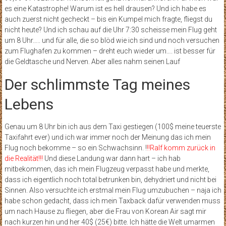
es eine Katastrophe! Warum ist es hell drausen? Und ich habe es
auch zuerst nicht gecheckt – bis ein Kumpel mich fragte, fliegst du
nicht heute? Und ich schau auf die Uhr 7:30 scheisse mein Flug geht
um 8 Uhr….. und für alle, die so blöd wie ich sind und noch versuchen
zum Flughafen zu kommen – dreht euch wieder um…. ist besser für
die Geldtasche und Nerven. Aber alles nahm seinen Lauf
Der schlimmste Tag meines
Lebens
Genau um 8 Uhr bin ich aus dem Taxi gestiegen (100$ meine teuerste
Taxifahrt ever) und ich war immer noch der Meinung das ich mein
Flug noch bekomme – so ein Schwachsinn. !
!!Ralf komm zurück in
die Realität!!!
Und diese Landung war dann hart – ich hab
mitbekommen, das ich mein Flugzeug verpasst habe und merkte,
dass ich eigentlich noch total betrunken bin, dehydriert und nicht bei
Sinnen. Also versuchte ich erstmal mein Flug umzubuchen – naja ich
habe schon gedacht, dass ich mein Taxback dafür verwenden muss
um nach Hause zu fliegen, aber die Frau von Korean Air sagt mir
nach kurzen hin und her 40$ (25€) bitte. Ich hätte die Welt umarmen